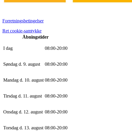
Forretningsbetingelser
Ret cookie-samtykke
Åbningstider
I dag
0
8
:
0
0
-
20
:
0
0
Søndag d. 9. august
0
8
:
0
0
-
20
:
0
0
Mandag d. 10. august
0
8
:
0
0
-
20
:
0
0
Tirsdag d. 11. august
0
8
:
0
0
-
20
:
0
0
Onsdag d. 12. august
0
8
:
0
0
-
20
:
0
0
Torsdag d. 13. august
0
8
:
0
0
-
20
:
0
0