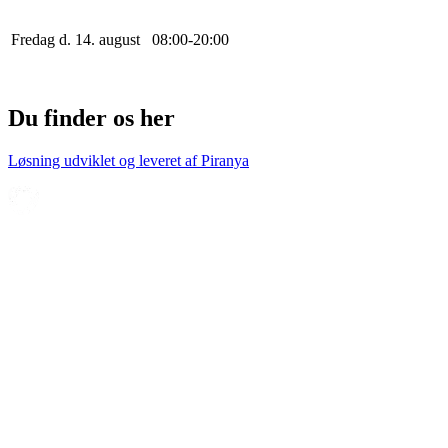
Fredag d. 14. august
0
8
:
0
0
-
20
:
0
0
Du finder os her
Løsning udviklet og leveret af
Piranya