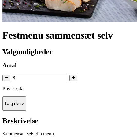
Festmenu sammensæt selv
Valgmuligheder
Antal
Pris
125
,
-
kr.
Læg i kurv
Beskrivelse
Sammensæt selv din menu.