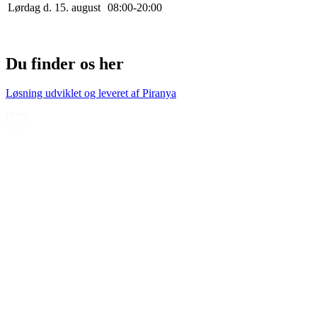
Lørdag d. 15. august
0
8
:
0
0
-
20
:
0
0
Du finder os her
Løsning udviklet og leveret af
Piranya