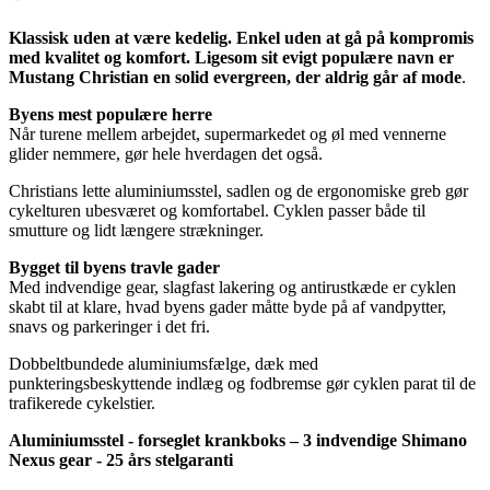
Klassisk uden at være kedelig. Enkel uden at gå på kompromis
med kvalitet og komfort. Ligesom sit evigt populære navn er
Mustang Christian en solid evergreen, der aldrig går af mode
.
Byens mest populære herre
Når turene mellem arbejdet, supermarkedet og øl med vennerne
glider nemmere, gør hele hverdagen det også.
Christians lette aluminiumsstel, sadlen og de ergonomiske greb gør
cykelturen ubesværet og komfortabel. Cyklen passer både til
smutture og lidt længere strækninger.
Bygget til byens travle gader
Med indvendige gear, slagfast lakering og antirustkæde er cyklen
skabt til at klare, hvad byens gader måtte byde på af vandpytter,
snavs og parkeringer i det fri.
Dobbeltbundede aluminiumsfælge, dæk med
punkteringsbeskyttende indlæg og fodbremse gør cyklen parat til de
trafikerede cykelstier.
Aluminiumsstel - forseglet krankboks – 3 indvendige Shimano
Nexus gear - 25 års stelgaranti