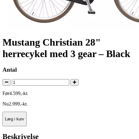
Mustang Christian 28"
herrecykel med 3 gear – Black
Antal
Før
4.599
,
-
kr.
Nu
2.999
,
-
kr.
Læg i kurv
Beskrivelse