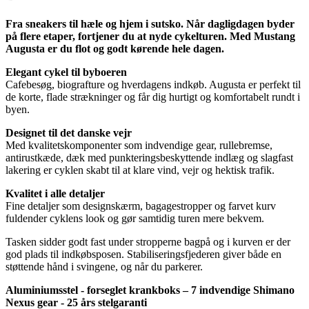
Fra sneakers til hæle og hjem i sutsko. Når dagligdagen byder
på flere etaper, fortjener du at nyde cykelturen. Med Mustang
Augusta er du flot og godt kørende hele dagen.
Elegant cykel til byboeren
Cafebesøg, biografture og hverdagens indkøb. Augusta er perfekt til
de korte, flade strækninger og får dig hurtigt og komfortabelt rundt i
byen.
Designet til det danske vejr
Med kvalitetskomponenter som indvendige gear, rullebremse,
antirustkæde, dæk med punkteringsbeskyttende indlæg og slagfast
lakering er cyklen skabt til at klare vind, vejr og hektisk trafik.
Kvalitet i alle detaljer
Fine detaljer som designskærm, bagagestropper og farvet kurv
fuldender cyklens look og gør samtidig turen mere bekvem.
Tasken sidder godt fast under stropperne bagpå og i kurven er der
god plads til indkøbsposen. Stabiliseringsfjederen giver både en
støttende hånd i svingene, og når du parkerer.
Aluminiumsstel - forseglet krankboks – 7 indvendige Shimano
Nexus gear - 25 års stelgaranti