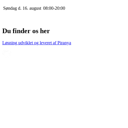
Søndag d. 16. august
0
8
:
0
0
-
20
:
0
0
Du finder os her
Løsning udviklet og leveret af
Piranya