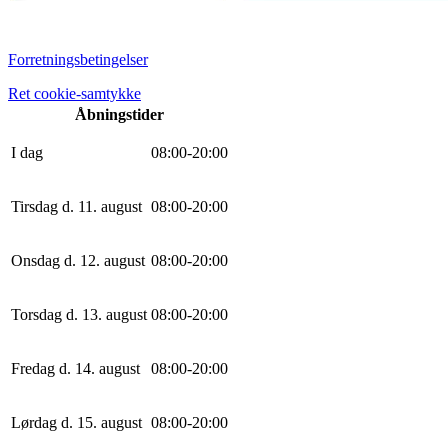
Forretningsbetingelser
Ret cookie-samtykke
Åbningstider
I dag
0
8
:
0
0
-
20
:
0
0
Tirsdag d. 11. august
0
8
:
0
0
-
20
:
0
0
Onsdag d. 12. august
0
8
:
0
0
-
20
:
0
0
Torsdag d. 13. august
0
8
:
0
0
-
20
:
0
0
Fredag d. 14. august
0
8
:
0
0
-
20
:
0
0
Lørdag d. 15. august
0
8
:
0
0
-
20
:
0
0