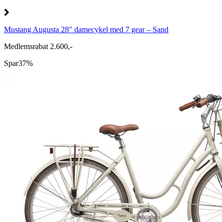
Mustang Augusta 28" damecykel med 7 gear – Sand
Medlemsrabat 2.600,-
Spar
37%