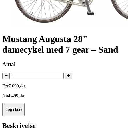
Mustang Augusta 28"
damecykel med 7 gear – Sand
Antal
Før
7.099
,
-
kr.
Nu
4.499
,
-
kr.
Læg i kurv
Beskrivelse