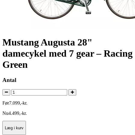
Mustang Augusta 28"
damecykel med 7 gear – Racing
Green
Antal
Før
7.099
,
-
kr.
Nu
4.499
,
-
kr.
Læg i kurv