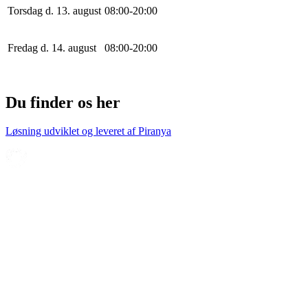
Torsdag d. 13. august
0
8
:
0
0
-
20
:
0
0
Fredag d. 14. august
0
8
:
0
0
-
20
:
0
0
Du finder os her
Løsning udviklet og leveret af
Piranya