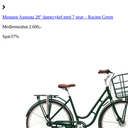
Mustang Augusta 28" damecykel med 7 gear – Racing Green
Medlemsrabat 2.600,-
Spar
37%