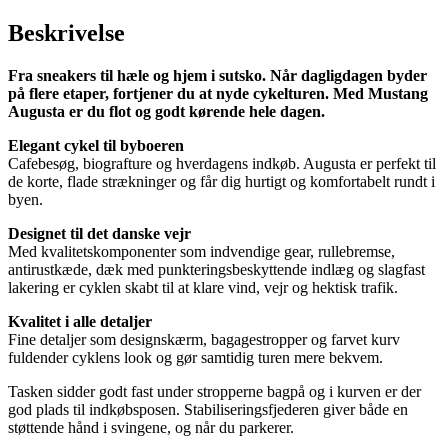
Beskrivelse
Fra sneakers til hæle og hjem i sutsko. Når dagligdagen byder
på flere etaper, fortjener du at nyde cykelturen. Med Mustang
Augusta er du flot og godt kørende hele dagen.
Elegant cykel til byboeren
Cafebesøg, biografture og hverdagens indkøb. Augusta er perfekt til
de korte, flade strækninger og får dig hurtigt og komfortabelt rundt i
byen.
Designet til det danske vejr
Med kvalitetskomponenter som indvendige gear, rullebremse,
antirustkæde, dæk med punkteringsbeskyttende indlæg og slagfast
lakering er cyklen skabt til at klare vind, vejr og hektisk trafik.
Kvalitet i alle detaljer
Fine detaljer som designskærm, bagagestropper og farvet kurv
fuldender cyklens look og gør samtidig turen mere bekvem.
Tasken sidder godt fast under stropperne bagpå og i kurven er der
god plads til indkøbsposen. Stabiliseringsfjederen giver både en
støttende hånd i svingene, og når du parkerer.