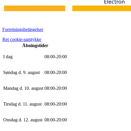
Forretningsbetingelser
Ret cookie-samtykke
Åbningstider
I dag
0
8
:
0
0
-
20
:
0
0
Søndag d. 9. august
0
8
:
0
0
-
20
:
0
0
Mandag d. 10. august
0
8
:
0
0
-
20
:
0
0
Tirsdag d. 11. august
0
8
:
0
0
-
20
:
0
0
Onsdag d. 12. august
0
8
:
0
0
-
20
:
0
0