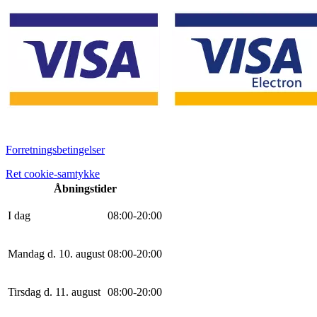
Forretningsbetingelser
Ret cookie-samtykke
Åbningstider
I dag
0
8
:
0
0
-
20
:
0
0
Mandag d. 10. august
0
8
:
0
0
-
20
:
0
0
Tirsdag d. 11. august
0
8
:
0
0
-
20
:
0
0