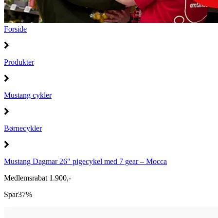
Forside
Produkter
Mustang cykler
Børnecykler
Mustang Dagmar 26" pigecykel med 7 gear – Mocca
Medlemsrabat 1.900,-
Spar
37%