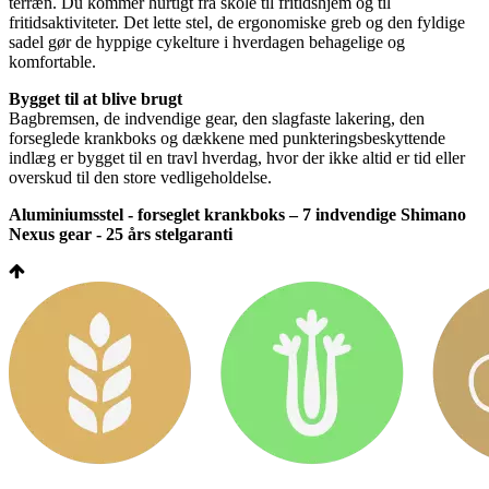
terræn. Du kommer hurtigt fra skole til fritidshjem og til
fritidsaktiviteter. Det lette stel, de ergonomiske greb og den fyldige
sadel gør de hyppige cykelture i hverdagen behagelige og
komfortable.
Bygget til at blive brugt
Bagbremsen, de indvendige gear, den slagfaste lakering, den
forseglede krankboks og dækkene med punkteringsbeskyttende
indlæg er bygget til en travl hverdag, hvor der ikke altid er tid eller
overskud til den store vedligeholdelse.
Aluminiumsstel - forseglet krankboks – 7 indvendige Shimano
Nexus gear - 25 års stelgaranti