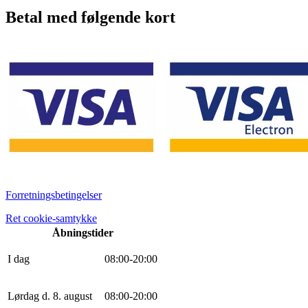
Betal med følgende kort
Forretningsbetingelser
Ret cookie-samtykke
Åbningstider
I dag
0
8
:
0
0
-
20
:
0
0
Lørdag d. 8. august
0
8
:
0
0
-
20
:
0
0