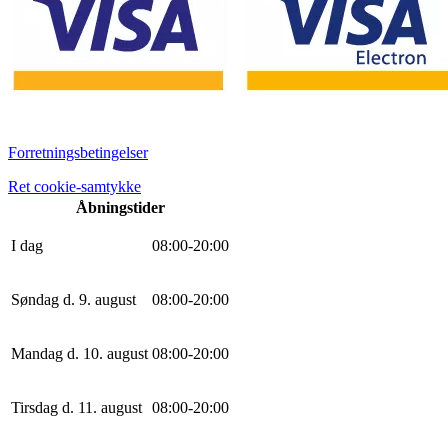
Forretningsbetingelser
Ret cookie-samtykke
Åbningstider
I dag
0
8
:
0
0
-
20
:
0
0
Søndag d. 9. august
0
8
:
0
0
-
20
:
0
0
Mandag d. 10. august
0
8
:
0
0
-
20
:
0
0
Tirsdag d. 11. august
0
8
:
0
0
-
20
:
0
0