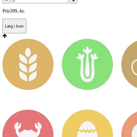
Pris
399
,
-
kr.
Læg i kurv