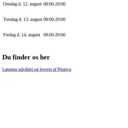
Onsdag d. 12. august
0
8
:
0
0
-
20
:
0
0
Torsdag d. 13. august
0
8
:
0
0
-
20
:
0
0
Fredag d. 14. august
0
8
:
0
0
-
20
:
0
0
Du finder os her
Løsning udviklet og leveret af
Piranya