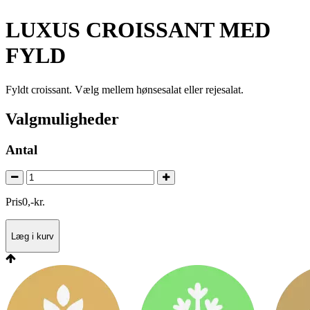
LUXUS CROISSANT MED
FYLD
Fyldt croissant. Vælg mellem hønsesalat eller rejesalat.
Valgmuligheder
Antal
Pris
0
,
-
kr.
Læg i kurv