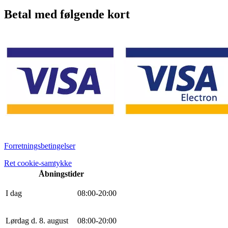
Betal med følgende kort
Forretningsbetingelser
Ret cookie-samtykke
Åbningstider
I dag
0
8
:
0
0
-
20
:
0
0
Lørdag d. 8. august
0
8
:
0
0
-
20
:
0
0